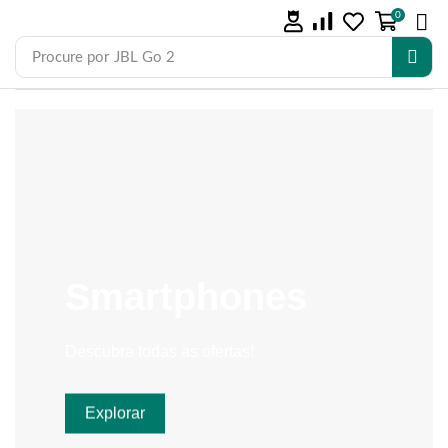
0
Procure por
JBL Go 2
Smartphones
Descubra todas as ofertas!
Explorar