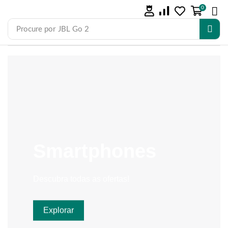
0
Procure por
JBL Go 2
Smartphones
Descubra todas as ofertas!
Explorar