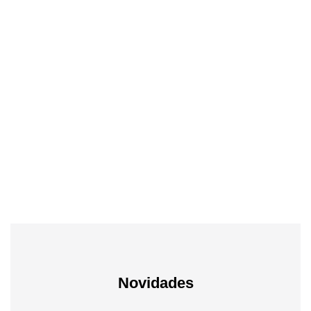
Tv & Audio
A experiência mais inteligente de sempre
Novidades