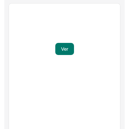
Gaming
Transforma a tua paixão em sucesso
Ver