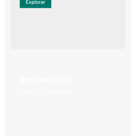
Explorar
Smartwatchs
Supere os seus limites!
->