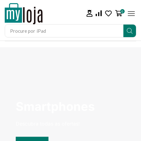
0
Procure por
iPad
Smartphones
Descubra todas as ofertas!