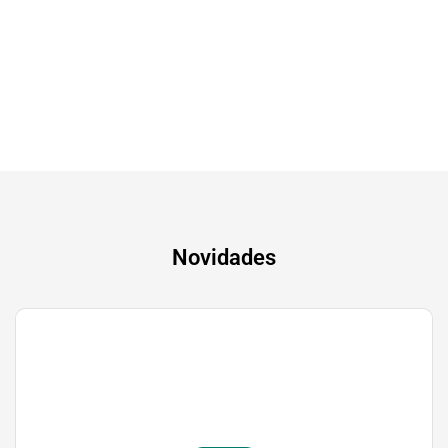
Tv & Audio
A experiência mais inteligente de sempre
Novidades
Gaming
Transforma a tua paixão em sucesso