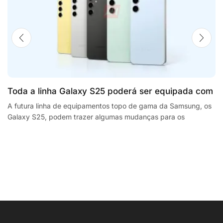
Toda a linha Galaxy S25 poderá ser equipada com
processadores SnapdragonSegway Ninebot E2,
A futura linha de equipamentos topo de gama da Samsung, os
Galaxy S25, podem trazer algumas mudanças para os
F2 Plus, and MaxG2 e-scooters review
smartphones da empresa sul coreana. A...