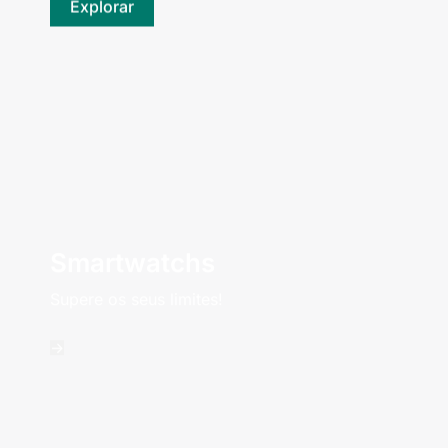
Explorar
Smartwatchs
Supere os seus limites!
->