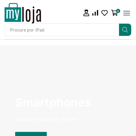
0
Procure por
iPhone 15
Smartphones
Descubra todas as ofertas!