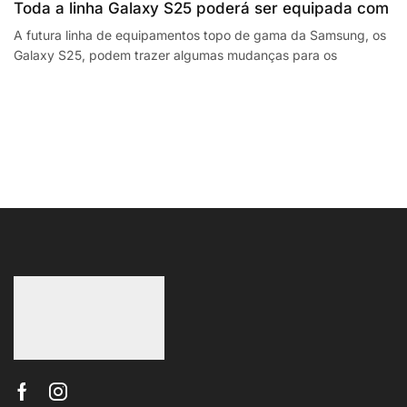
Toda a linha Galaxy S25 poderá ser equipada com
processadores SnapdragonSegway Ninebot E2,
A futura linha de equipamentos topo de gama da Samsung, os
Galaxy S25, podem trazer algumas mudanças para os
F2 Plus, and MaxG2 e-scooters review
smartphones da empresa sul coreana. A...