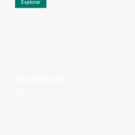
Explorar
Smartwatchs
Supere os seus limites!
->