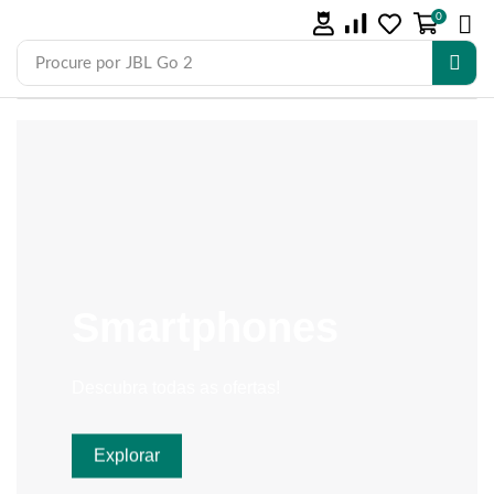
0
Procure por
JBL Go 2
Smartphones
Descubra todas as ofertas!
Explorar