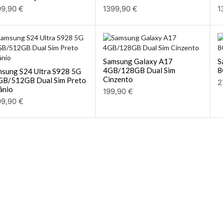
99,90
€
1399,90
€
1
Samsung Galaxy A17
S
4GB/128GB Dual Sim
8
sung S24 Ultra S928 5G
Cinzento
GB/512GB Dual Sim Preto
2
ânio
199,90
€
99,90
€