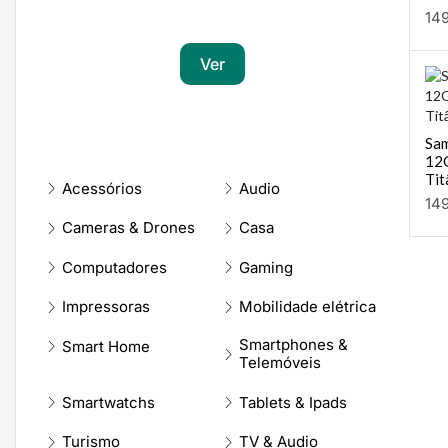
Transforma a tua paixão em sucesso
14
Ver
Sam
12
Tit
Acessórios
Audio
14
Cameras & Drones
Casa
Computadores
Gaming
Impressoras
Mobilidade elétrica
Smartphones &
Smart Home
Telemóveis
Smartwatchs
Tablets & Ipads
Turismo
TV & Audio