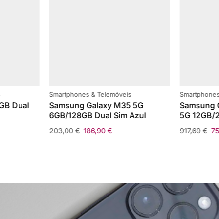
s
Smartphones & Telemóveis
Smartphones
GB Dual
Samsung Galaxy M35 5G
Samsung G
6GB/128GB Dual Sim Azul
5G 12GB/2
203,00
€
186,90
€
917,69
€
7