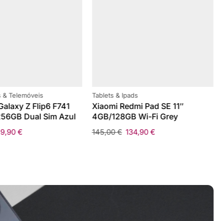
 & Telemóveis
Tablets & Ipads
alaxy Z Flip6 F741
Xiaomi Redmi Pad SE 11″
56GB Dual Sim Azul
4GB/128GB Wi-Fi Grey
59,90
€
145,00
€
134,90
€