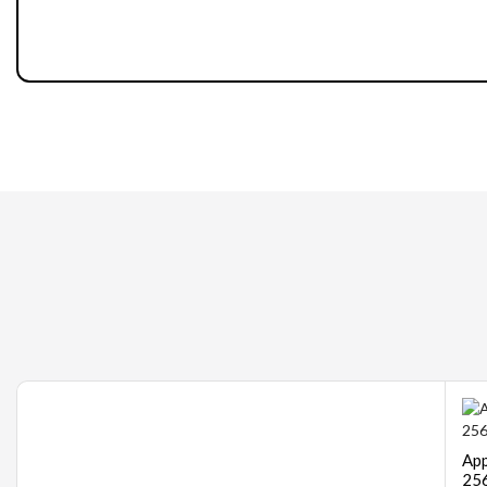
Gaming
App
256