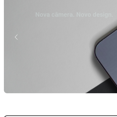
Nova câmera. Novo design.
iPhone 16 Pro Max
Titânio. Tão forte. Tão leve. Tão 
Comprar