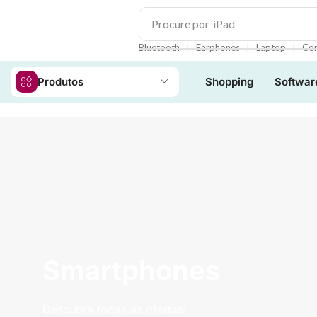
Procure por
iPad
❘
❘
❘
Bluetooth
Earphones
Laptop
Con
Produtos
Shopping
Softwar
Smartphones
Descubra todas as ofertas!