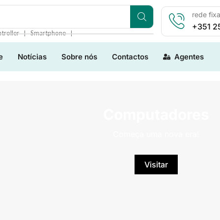
rede fix
+351 2
❘
❘
troller
Smartphone
e
Notícias
Sobre nós
Contactos
Agentes
Computadores
Começa uma nova era!
Visitar