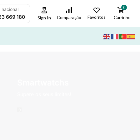
0
a nacional
53 669 180
Favoritos
Carrinho
Comparação
Sign In
Smartwatchs
Supere os seus limites!
->