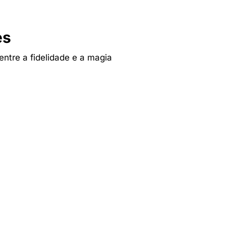
es
 entre a fidelidade e a magia
Tv & Audio
res
A experiência mais inteligente de