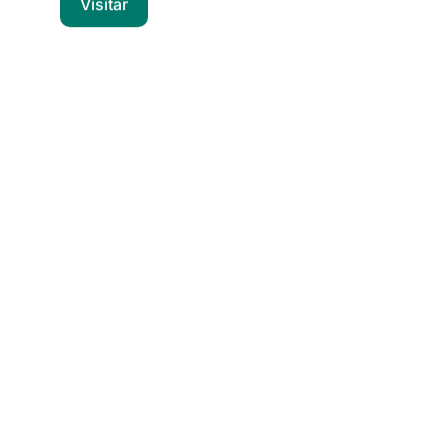
Visitar
Computadores
Notebook | Desktops | POS