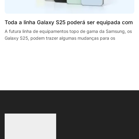
Toda a linha Galaxy S25 poderá ser equipada com
processadores SnapdragonSegway Ninebot E2,
A futura linha de equipamentos topo de gama da Samsung, os
Galaxy S25, podem trazer algumas mudanças para os
F2 Plus, and MaxG2 e-scooters review
smartphones da empresa sul coreana. A...