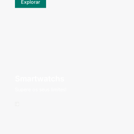
Explorar
Smartwatchs
Supere os seus limites!
->