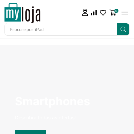
0
Procure por
iPad
Smartphones
Descubra todas as ofertas!