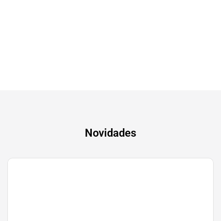
Tv & Audio
A experiência mais inteligente de sempre
Novidades
Gaming
Transforma a tua paixão em sucesso