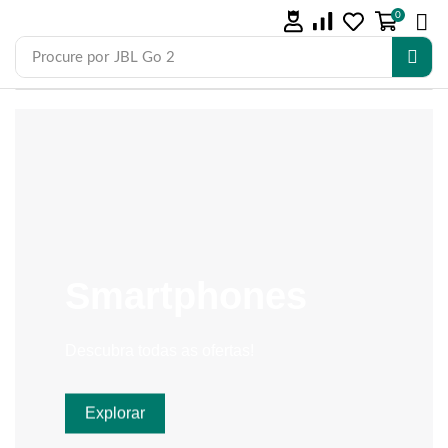
0
Procure por
JBL Go 2
Smartphones
Descubra todas as ofertas!
Explorar