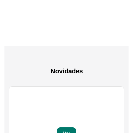
A experiência mais inteligente de sempre
Novidades
Gaming
Transforma a tua paixão em sucesso