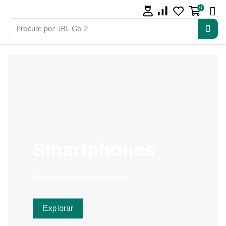
0
Procure por
JBL Go 2
Smartphones
Descubra todas as ofertas!
Explorar