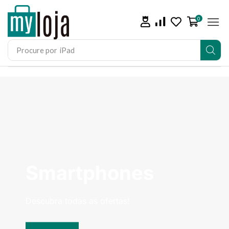
0
Procure por
iPad
Smartphones
Descubra todas as ofertas!