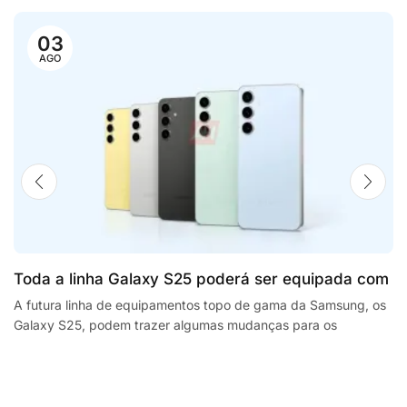
03
AGO
Toda a linha Galaxy S25 poderá ser equipada com
processadores SnapdragonSegway Ninebot E2,
A futura linha de equipamentos topo de gama da Samsung, os
Galaxy S25, podem trazer algumas mudanças para os
F2 Plus, and MaxG2 e-scooters review
smartphones da empresa sul coreana. A...