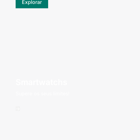
Explorar
Smartwatchs
Supere os seus limites!
->