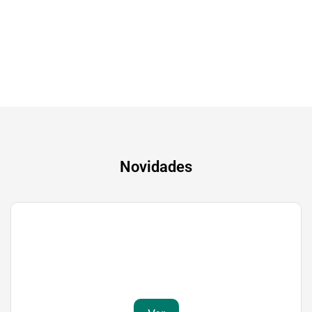
A experiência mais inteligente de sempre
Novidades
Gaming
Transforma a tua paixão em sucesso