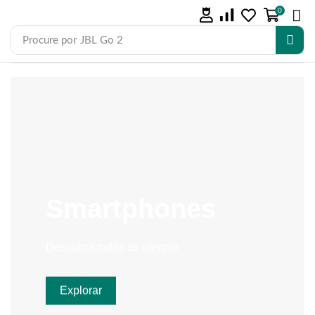
0
Procure por
JBL Go 2
Smartphones
Descubra todas as ofertas!
Explorar