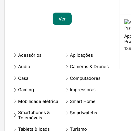
Transforma a tua paixão em sucesso
Ver
App
Pr
13
Acessórios
Aplicações
Audio
Cameras & Drones
Casa
Computadores
Gaming
Impressoras
Mobilidade elétrica
Smart Home
Smartphones &
Smartwatchs
Telemóveis
Tablets & Ipads
Turismo