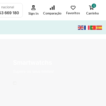
0
a nacional
53 669 180
Favoritos
Carrinho
Comparação
Sign In
Smartwatchs
Supere os seus limites!
->