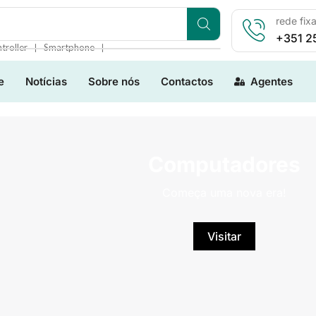
rede fix
+351 2
❘
❘
troller
Smartphone
e
Notícias
Sobre nós
Contactos
Agentes
Computadores
Começa uma nova era!
Visitar