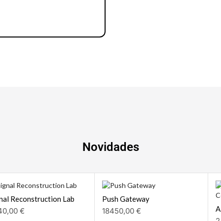
Notebook | Desktops
Novidades
nal Reconstruction Lab
Push Gateway
A
40,00
€
18450,00
€
2