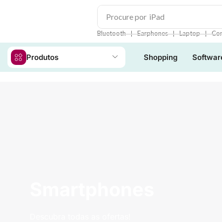
Procure por
iPad
❘
❘
❘
Bluetooth
Earphones
Laptop
Con
Produtos
Shopping
Softwar
Smartphones
Descubra todas as ofertas!