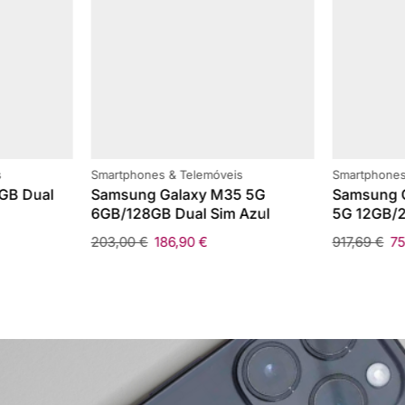
s
Smartphones & Telemóveis
Smartphones
GB Dual
Samsung Galaxy M35 5G
Samsung G
6GB/128GB Dual Sim Azul
5G 12GB/2
203,00
€
186,90
€
917,69
€
7