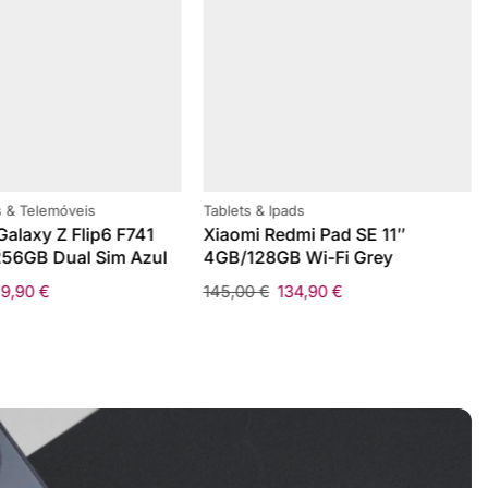
 & Telemóveis
Tablets & Ipads
alaxy Z Flip6 F741
Xiaomi Redmi Pad SE 11″
56GB Dual Sim Azul
4GB/128GB Wi-Fi Grey
59,90
€
145,00
€
134,90
€