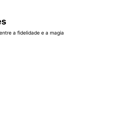
es
 entre a fidelidade e a magia
Tv & Audio
res
A experiência mais inteligente de