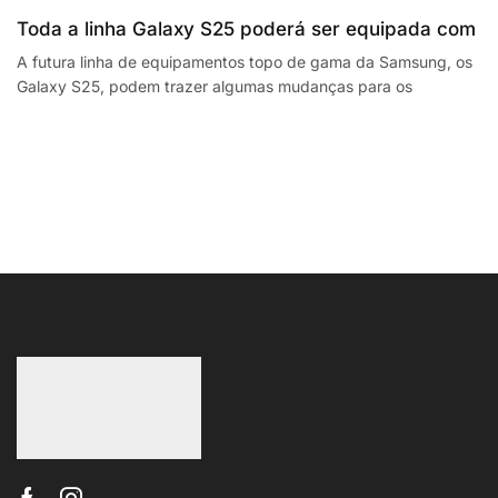
Toda a linha Galaxy S25 poderá ser equipada com
processadores SnapdragonSegway Ninebot E2,
A futura linha de equipamentos topo de gama da Samsung, os
Galaxy S25, podem trazer algumas mudanças para os
F2 Plus, and MaxG2 e-scooters review
smartphones da empresa sul coreana. A...